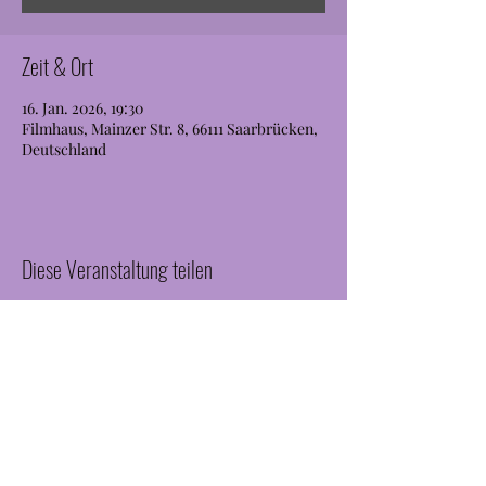
Zeit & Ort
16. Jan. 2026, 19:30
Filmhaus, Mainzer Str. 8, 66111 Saarbrücken,
Deutschland
Diese Veranstaltung teilen
JanBrill
janfbrill@gmx.de