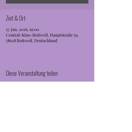
Zeit & Ort
17. Jan. 2026, 19:00
Central-Kino-Rottweil, Hauptstraße 59,
78628 Rottweil, Deutschland
Diese Veranstaltung teilen
JanBrill
janfbrill@gmx.de