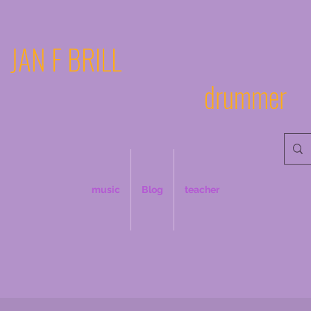
JAN F BRILL
drummer
music
Blog
teacher