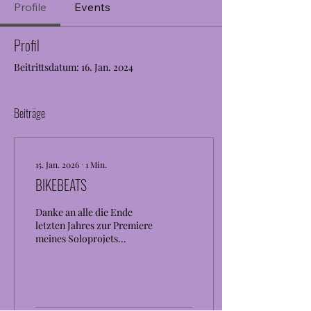
Profile
Events
Profil
Beitrittsdatum: 16. Jan. 2024
Beiträge
15. Jan. 2026
∙
1
Min.
BIKEBEATS
Danke an alle die Ende
letzten Jahres zur Premiere
meines Soloprojets
BIKEBEATS zum
Kulturbahnhof Kalchreuth
gekommen sind. Es war
eine große Freude dort
mein Solo Debüt zu spielen!